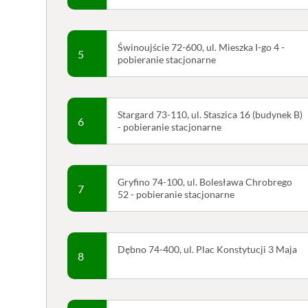
Świnoujście 72-600, ul. Mieszka I-go 4 -
5
pobieranie stacjonarne
Stargard 73-110, ul. Staszica 16 (budynek B)
6
- pobieranie stacjonarne
Gryfino 74-100, ul. Bolesława Chrobrego
7
52 - pobieranie stacjonarne
Dębno 74-400, ul. Plac Konstytucji 3 Maja
8