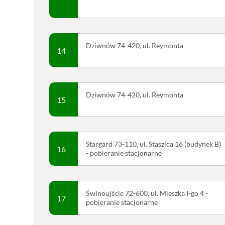
Dziwnów 74-420, ul. Reymonta
14
Dziwnów 74-420, ul. Reymonta
15
Stargard 73-110, ul. Staszica 16 (budynek B)
16
- pobieranie stacjonarne
Świnoujście 72-600, ul. Mieszka I-go 4 -
17
pobieranie stacjonarne