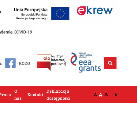
a:
RODO
O
Deklaracja
A
Praca
Kontakt
A
A
nas
dostępności