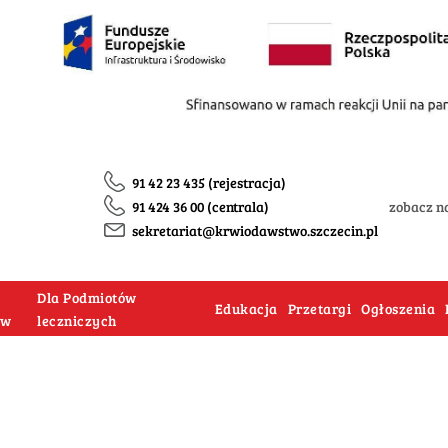
91 42 23 435 (rejestracja)
91 424 36 00 (centrala)
zobacz n
sekretariat@krwiodawstwo.szczecin.pl
Dla Podmiotów
Edukacja
Przetargi
Ogłoszenia
ów
leczniczych