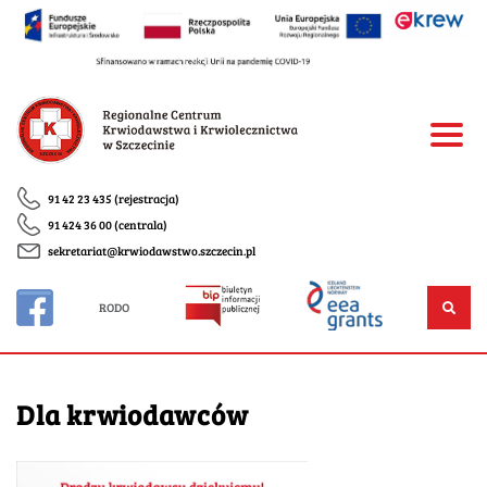
91 42 23 435 (rejestracja)
91 424 36 00 (centrala)
sekretariat@krwiodawstwo.szczecin.pl
RODO
Dla krwiodawców