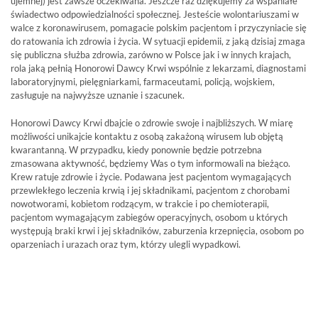
ujemnej) jest zawsze oczekiwana. Jeszcze raz dziękujemy za wspaniałe
świadectwo odpowiedzialności społecznej. Jesteście wolontariuszami w
walce z koronawirusem, pomagacie polskim pacjentom i przyczyniacie się
do ratowania ich zdrowia i życia. W sytuacji epidemii, z jaką dzisiaj zmaga
się publiczna służba zdrowia, zarówno w Polsce jak i w innych krajach,
rola jaką pełnią Honorowi Dawcy Krwi wspólnie z lekarzami, diagnostami
laboratoryjnymi, pielęgniarkami, farmaceutami, policją, wojskiem,
zasługuje na najwyższe uznanie i szacunek.
Honorowi Dawcy Krwi dbajcie o zdrowie swoje i najbliższych. W miarę
możliwości unikajcie kontaktu z osobą zakażoną wirusem lub objętą
kwarantanną. W przypadku, kiedy ponownie będzie potrzebna
zmasowana aktywność, będziemy Was o tym informowali na bieżąco.
Krew ratuje zdrowie i życie. Podawana jest pacjentom wymagających
przewlekłego leczenia krwią i jej składnikami, pacjentom z chorobami
nowotworami, kobietom rodzącym, w trakcie i po chemioterapii,
pacjentom wymagającym zabiegów operacyjnych, osobom u których
występują braki krwi i jej składników, zaburzenia krzepnięcia, osobom po
oparzeniach i urazach oraz tym, którzy ulegli wypadkowi.