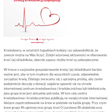
Krwiodawcy, w ostatnich tygodniach kolejny raz udowodniliście, że
zawsze można na Was liczyć. Dzięki wzorowej aktywności w ofiarowaniu
krwi i jej składników, obecnie zapasy służby krwi są zabezpieczone.
W trosce o racjonalne gospodarowanie krwią i jej składnikami bardzo
ważne jest, aby w tym trudnym dla wszystkich czasie, odpowiednio
zarządzać krwią. Dlatego zwracamy się z uprzejmą prośbą, aby zanim
podejmiecie decyzję o donacji, najpierw upewnić się na stronie
internetowej centrum krwiodawstwa i krwiolecznictwa lub telefonicznie,
jaka grupa krwi jest aktualnie potrzeba. W tym celu centra
krwiodawstwa i krwiolecznictwa publikują na swojej stronie internetowej
bieżące zapotrzebowanie na krew w podziale na każda grupę. Przy czym
krew grupy Rh ujemnej oraz grupy krwi O (zarówno Rh dodatniej oraz